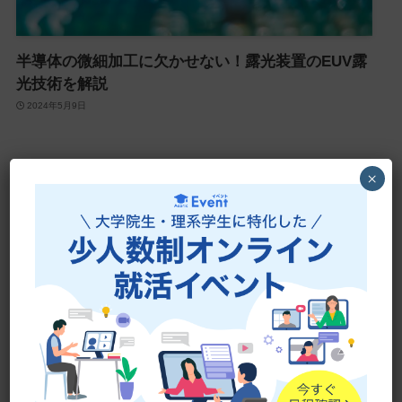
半導体の微細加工に欠かせない！露光装置のEUV露
光技術を解説
2024年5月9日
×
1
2
3
人気記事