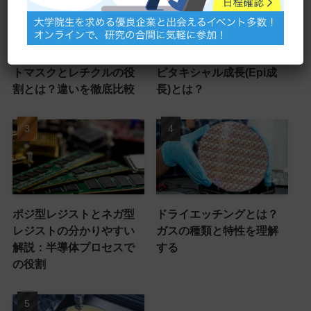
半導体製造におけるフォ
半導体の基礎を解説！エ
トマスクとレチクルの役
ピタキシャル成長(Epi成
割とは？違いを徹底比較
長)とは？
ポジ型レジストとネガ型
ドライエッチングとは？
レジストの分かりやすい
ガスの種類と特性を理解
解説：半導体プロセスで
する
の役割