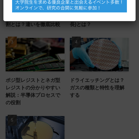
半導体製造におけるフォ
半導体の基礎を解説！エ
トマスクとレチクルの役
ピタキシャル成長(Epi成
割とは？違いを徹底比較
長)とは？
ポジ型レジストとネガ型
ドライエッチングとは？
レジストの分かりやすい
ガスの種類と特性を理解
解説：半導体プロセスで
する
の役割