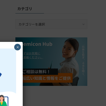
カテゴリ
カ
テ
ゴ
リ
×