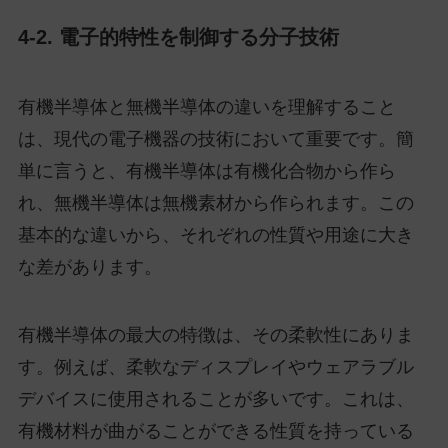
4-2. 電子的特性を制御する分子技術
有機半導体と無機半導体の違いを理解すること
は、現代の電子機器の技術において重要です。簡
単に言うと、有機半導体は有機化合物から作ら
れ、無機半導体は無機素材から作られます。この
基本的な違いから、それぞれの性質や用途に大き
な差があります。
有機半導体の最大の特徴は、その柔軟性にありま
す。例えば、柔軟なディスプレイやウェアラブル
デバイスに使用されることが多いです。これは、
有機材料が曲がることができる性質を持っている