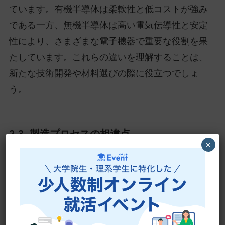
ています。有機半導体は柔軟性と低コストが強み
である一方、無機半導体は高い電気伝導性と安定
性により、さまざまな電子機器で重要な役割を果
たしています。これらの違いを理解することは、
新たな技術開発や材料選びの際に役立つでしょ
う。
2-3. 製造プロセスの相違点
×
有機半導体と無機半導体は、その成分と製造プロ
セスにおいて主要な違いがあります。有機半導体
は炭素ベースの分子から作られており、プラスチ
ックのような材料を使用しています。これに対