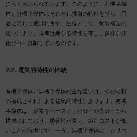
に広く用いられています。このように、有機半導
体と無機半導体はそれぞれ独自の特性を持ち、用
途に応じて選ばれます。結論として、物質構造の
違いにより、両者は異なる特性を有し、多様な技
術分野に貢献しているのです。
2-2. 電気的特性の比較
有機半導体と無機半導体の主な違いは、その材料
の構成とそれによる電気的特性にあります。有機
半導体は、炭素をベースとした分子や高分子から
構成されており、柔軟性が高く、製造コストが低
いことが特徴です。一方、無機半導体は、シリコ