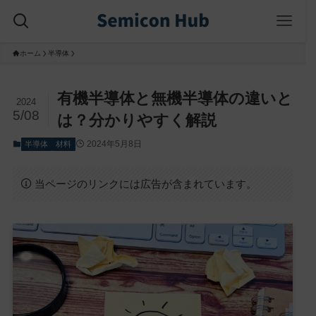
ホーム
半導体
有機半導体と無機半導体の違いと
2024
5/08
は？分かりやすく解説
2024年5月8日
半導体
材料
当ページのリンクには広告が含まれています。