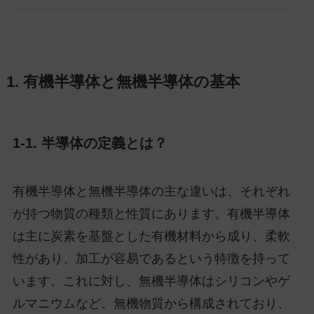
1. 有機半導体と無機半導体の基本
1-1. 半導体の定義とは？
有機半導体と無機半導体の主な違いは、それぞれ
が持つ物質の種類と性質にあります。有機半導体
は主に炭素を基盤とした有機材料から成り、柔軟
性があり、加工が容易であるという特徴を持って
います。これに対し、無機半導体はシリコンやゲ
ルマニウムなど、無機物質から構成されており、