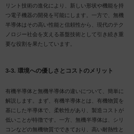
リント技術の進化により、新しい形状や機能を持
つ電子機器の開発を可能にします。一方で、無機
半導体はその高い性能と信頼性から、現代のテク
ノロジー社会を支える基盤技術として引き続き重
要な役割を果たしています。
3-3. 環境への優しさとコストのメリット
有機半導体と無機半導体の違いについて、簡単に
解説します。まず、有機半導体とは、有機物質を
基にした半導体で、柔軟性があり、製造コストが
低いことが特徴です。一方、無機半導体は、シリ
コンなどの無機物質でできており、高い耐熱性と