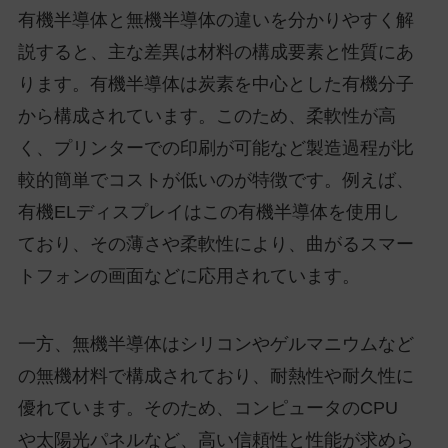
有機半導体と無機半導体の違いを分かりやすく解
説すると、主な差異は材料の構成要素と性質にあ
ります。有機半導体は炭素を中心とした有機分子
から構成されています。このため、柔軟性が高
く、プリンターでの印刷が可能など製造過程が比
較的簡単でコストが低いのが特徴です。例えば、
有機ELディスプレイはこの有機半導体を使用し
ており、その薄さや柔軟性により、曲がるスマー
トフォンの画面などに応用されています。
一方、無機半導体はシリコンやゲルマニウムなど
の無機材料で構成されており、耐熱性や耐久性に
優れています。そのため、コンピュータのCPU
や太陽光パネルなど、高い信頼性と性能が求めら