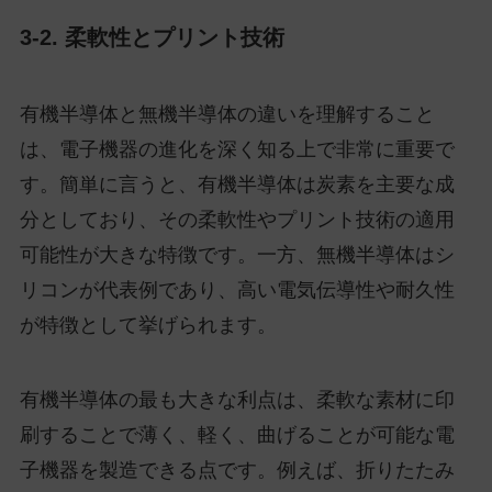
3-2. 柔軟性とプリント技術
有機半導体と無機半導体の違いを理解すること
は、電子機器の進化を深く知る上で非常に重要で
す。簡単に言うと、有機半導体は炭素を主要な成
分としており、その柔軟性やプリント技術の適用
可能性が大きな特徴です。一方、無機半導体はシ
リコンが代表例であり、高い電気伝導性や耐久性
が特徴として挙げられます。
有機半導体の最も大きな利点は、柔軟な素材に印
刷することで薄く、軽く、曲げることが可能な電
子機器を製造できる点です。例えば、折りたたみ