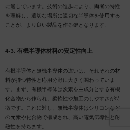
に適しています。技術の進歩により、両者の特性
を理解し、適切な場所に適切な半導体を使用する
ことが、より良い製品を作る鍵となります。
4-3. 有機半導体材料の安定性向上
有機半導体と無機半導体の違いは、それぞれの材
料が持つ特性と応用分野に大きく関わっていま
す。まず、有機半導体は炭素を主成分とする有機
化合物から作られ、柔軟性や加工のしやすさが特
徴です。これに対し、無機半導体はシリコンなど
の元素や化合物で構成され、高い電気伝導性と耐
熱性を持ちます。