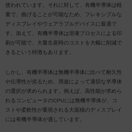
使われています。それに対して、有機半導体は軽
量で、曲げることが可能なため、フレキシブルな
ディスプレイやウェアラブルデバイスに最適で
す。加えて、有機半導体は溶液プロセスによる印
刷が可能で、大量生産時のコストを大幅に削減で
きるという特徴もあります。
しかし、有機半導体は無機半導体に比べて耐久性
や伝導性が劣るため、用途によって適切な半導体
の選択が求められます。例えば、高性能が求めら
れるコンピュータのCPUには無機半導体が、コ
ストや柔軟性が重視される大面積のディスプレイ
には有機半導体が適しています。