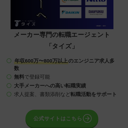
メーカー専門の転職エージェント
「タイズ」
年収600万〜800万以上
のエンジニア求人多
数
無料
で登録可能
大手メーカーへの高い転職実績
求人提案、書類添削など
転職活動をサポート
公式サイトはこちら