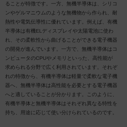
ることが特徴です。一方、無機半導体は、シリコ
ンやゲルマニウムのような無機物から作られ、耐
熱性や電気伝導性に優れています。例えば、有機
半導体は有機ELディスプレイや太陽電池に使わ
れ、その柔軟性から曲げることができる電子機器
の開発が進んでいます。一方で、無機半導体はコ
ンピュータのCPUやメモリといった、高性能が
求められる分野で広く利用されています。それぞ
れの特徴から、有機半導体は軽量で柔軟な電子機
器へ、無機半導体は高性能を必要とする電子機器
へと適していることが分かります。このように、
有機半導体と無機半導体はそれぞれ異なる特性を
持ち、用途に応じて使い分けられているのです。