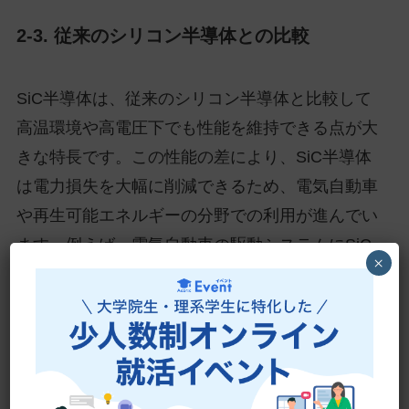
2-3. 従来のシリコン半導体との比較
SiC半導体は、従来のシリコン半導体と比較して
高温環境や高電圧下でも性能を維持できる点が大
きな特長です。この性能の差により、SiC半導体
は電力損失を大幅に削減できるため、電気自動車
や再生可能エネルギーの分野での利用が進んでい
ます。例えば、電気自動車の駆動システムにSiC
×
半導体を使用することで、エネルギー効率が向上
し、車両の航続距離を延ばすことが可能になりま
す。また、風力発電や太陽光発電のような再生可
能エネルギーシステムでは、SiC半導体を用いる
ことで、変換効率の向上とシステムのコンパクト