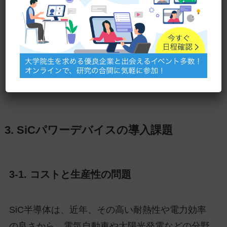
化を実現できます。これらの応用例からも分かる
ように、SiC半導体は従来のシリコン半導体に比
べてエネルギー効率の面で優れた特性を持ち、こ
れからの技術革新のキーとなる重要な素材である
ことが結論されます。
3. SiCパワーデバイスの導入課題
3-1. コストと生産性の問題
SiC半導体は、近年、その高い耐熱性や電力効率
の良さから、電気自動車や太陽光発電などの分野