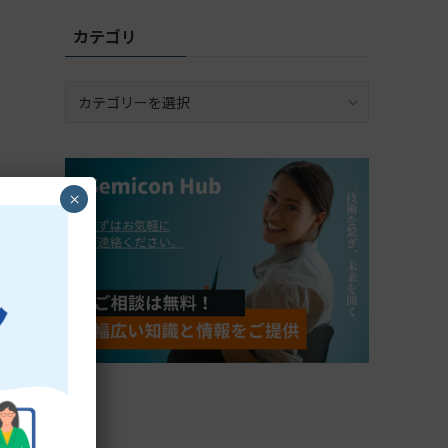
カテゴリ
カ
テ
ゴ
リ
×