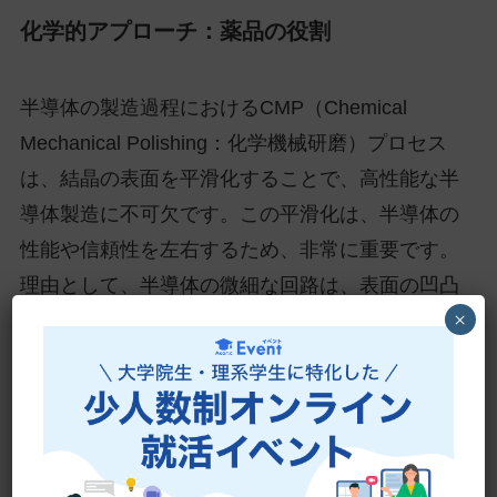
化学的アプローチ：薬品の役割
半導体の製造過程におけるCMP（Chemical
Mechanical Polishing：化学機械研磨）プロセス
は、結晶の表面を平滑化することで、高性能な半
導体製造に不可欠です。この平滑化は、半導体の
性能や信頼性を左右するため、非常に重要です。
理由として、半導体の微細な回路は、表面の凹凸
×
によって信号の伝達速度が影響を受けるため、こ
の凹凸を最小限に抑える必要があります。CMP
プロセスでは、化学薬品を用いて半導体表面の不
要な部分を化学的に除去し、機械的研磨により表
面を平滑化します。